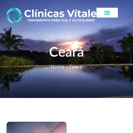
Ceará
Home
»
Ceará