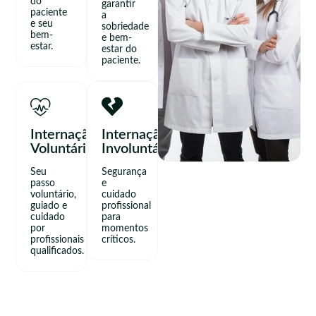
do
garantir
paciente
a
e seu
sobriedade
bem-
e bem-
estar.
estar do
paciente.
Internação
Internação
Voluntária
Involuntária
Seu
Segurança
passo
e
voluntário,
cuidado
guiado e
profissional
cuidado
para
por
momentos
profissionais
críticos.
qualificados.