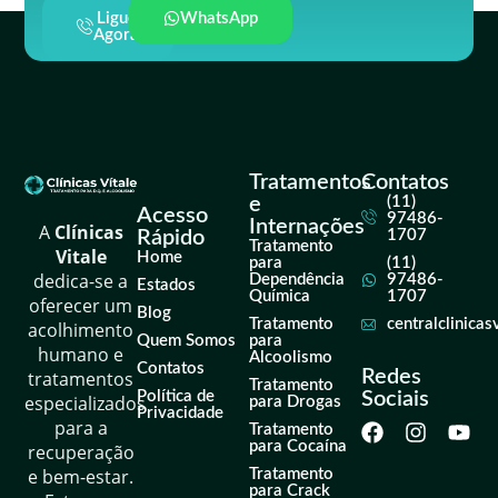
Ligue
WhatsApp
Agora
Tratamentos
Contatos
e
(11)
Acesso
97486-
Internações
A
Clínicas
Rápido
1707
Tratamento
Vitale
Home
para
(11)
dedica-se a
Dependência
97486-
Estados
Química
1707
oferecer um
Blog
Tratamento
centralclinica
acolhimento
Quem Somos
para
humano e
Alcoolismo
Contatos
Redes
tratamentos
Tratamento
Política de
Sociais
especializados
para Drogas
Privacidade
para a
Tratamento
para Cocaína
recuperação
e bem-estar.
Tratamento
para Crack