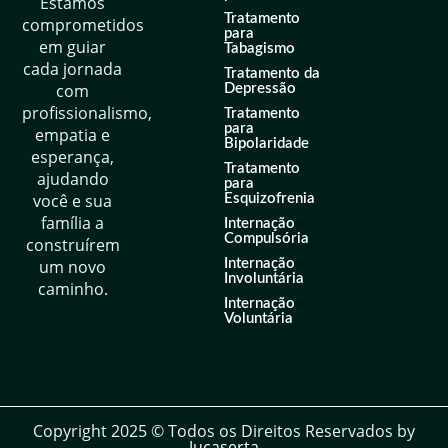
Estamos
Tratamento
comprometidos
para
em guiar
Tabagismo
cada jornada
Tratamento da
com
Depressão
profissionalismo,
Tratamento
para
empatia e
Bipolaridade
esperança,
Tratamento
ajudando
para
você e sua
Esquizofrenia
família a
Internação
Compulsória
construírem
um novo
Internação
Involuntária
caminho.
Internação
Voluntária
Copyright 2025 © Todos os Direitos Reservados by
Jucaserta