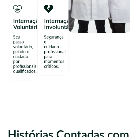
Internação
Internação
Voluntária
Involuntária
Seu
Segurança
passo
e
voluntário,
cuidado
guiado e
profissional
cuidado
para
por
momentos
profissionais
críticos.
qualificados.
Histórias Contadas com