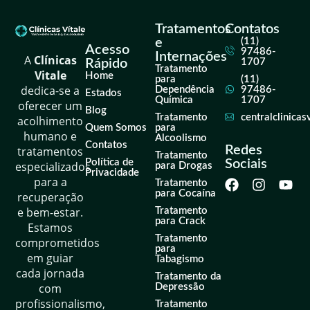
Tratamentos
Contatos
e
(11)
Acesso
97486-
Internações
A
Clínicas
Rápido
1707
Tratamento
Vitale
Home
para
(11)
dedica-se a
Dependência
97486-
Estados
Química
1707
oferecer um
Blog
Tratamento
centralclinica
acolhimento
Quem Somos
para
humano e
Alcoolismo
Contatos
Redes
tratamentos
Tratamento
Política de
Sociais
especializados
para Drogas
Privacidade
para a
Tratamento
para Cocaína
recuperação
e bem-estar.
Tratamento
para Crack
Estamos
Tratamento
comprometidos
para
em guiar
Tabagismo
cada jornada
Tratamento da
com
Depressão
profissionalismo,
Tratamento