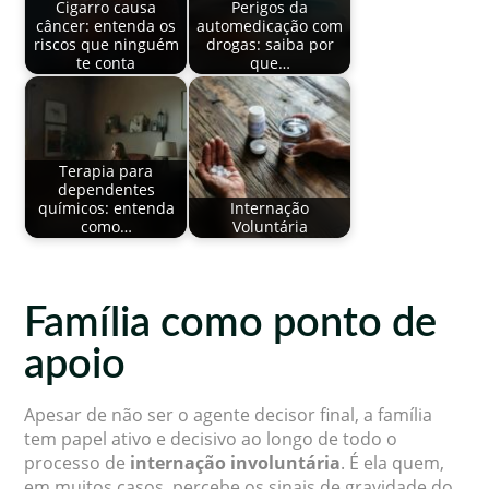
Cigarro causa
Perigos da
câncer: entenda os
automedicação com
riscos que ninguém
drogas: saiba por
te conta
que…
Terapia para
dependentes
químicos: entenda
Internação
como…
Voluntária
Família como ponto de
apoio
Apesar de não ser o agente decisor final, a família
tem papel ativo e decisivo ao longo de todo o
processo de
internação involuntária
. É ela quem,
em muitos casos, percebe os sinais de gravidade do