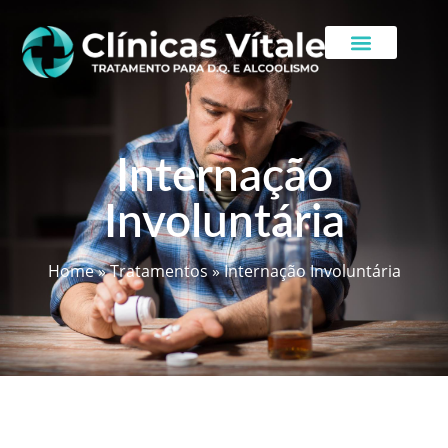
Internação
Involuntária
Home
»
Tratamentos
»
Internação Involuntária