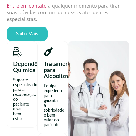
Entre em contato
a qualquer momento para tirar
suas dúvidas com um de nossos atendentes
especialistas.
Saiba Mais
Dependência
Tratamento
Química
para
Alcoolismo
Suporte
especializado
Equipe
para a
experiente
recuperação
para
do
garantir
paciente
a
e seu
sobriedade
bem-
e bem-
estar.
estar do
paciente.