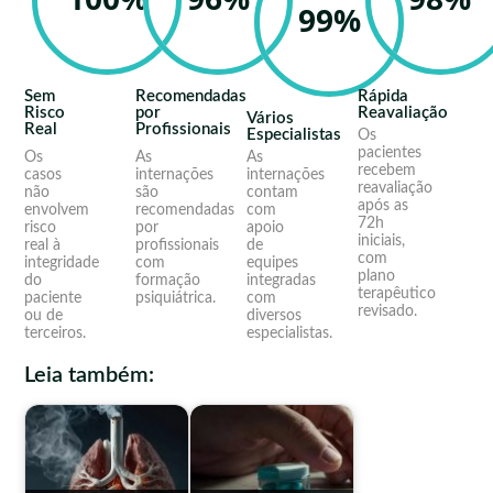
99%
Sem
Recomendadas
Rápida
Risco
por
Reavaliação
Vários
Real
Profissionais
Especialistas
Os
pacientes
Os
As
As
recebem
casos
internações
internações
reavaliação
não
são
contam
após as
envolvem
recomendadas
com
72h
risco
por
apoio
iniciais,
real à
profissionais
de
com
integridade
com
equipes
plano
do
formação
integradas
terapêutico
paciente
psiquiátrica.
com
revisado.
ou de
diversos
terceiros.
especialistas.
Leia também: