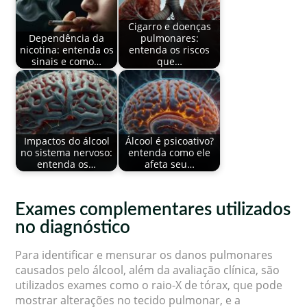
Cigarro e doenças
Dependência da
pulmonares:
nicotina: entenda os
entenda os riscos
sinais e como…
que…
Impactos do álcool
Álcool é psicoativo?
no sistema nervoso:
entenda como ele
entenda os…
afeta seu…
Exames complementares utilizados
no diagnóstico
Para identificar e mensurar os danos pulmonares
causados pelo álcool, além da avaliação clínica, são
utilizados exames como o raio-X de tórax, que pode
mostrar alterações no tecido pulmonar, e a