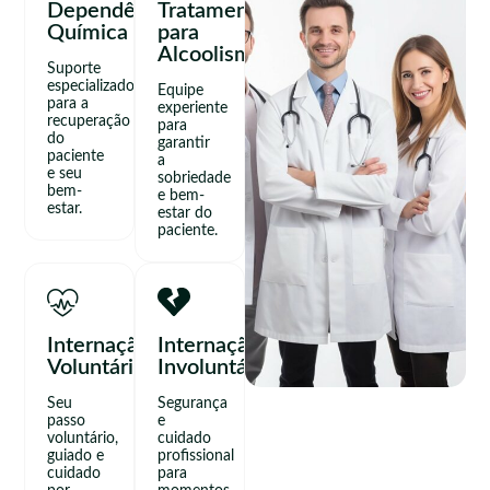
Dependência
Tratamento
Química
para
Alcoolismo
Suporte
especializado
Equipe
para a
experiente
recuperação
para
do
garantir
paciente
a
e seu
sobriedade
bem-
e bem-
estar.
estar do
paciente.
Internação
Internação
Voluntária
Involuntária
Seu
Segurança
passo
e
voluntário,
cuidado
guiado e
profissional
cuidado
para