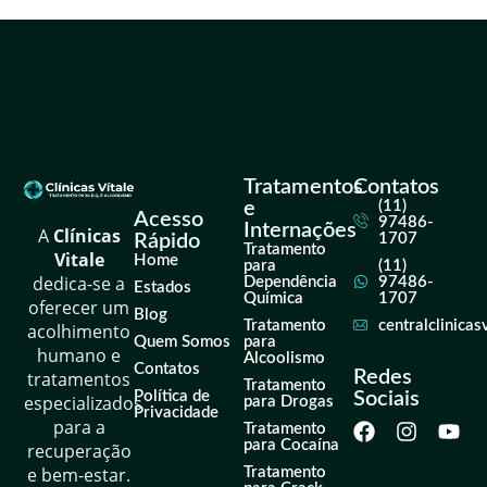
Tratamentos
Contatos
e
(11)
Acesso
97486-
Internações
A
Clínicas
Rápido
1707
Tratamento
Vitale
Home
para
(11)
dedica-se a
Dependência
97486-
Estados
Química
1707
oferecer um
Blog
Tratamento
centralclinica
acolhimento
Quem Somos
para
humano e
Alcoolismo
Contatos
Redes
tratamentos
Tratamento
Política de
Sociais
especializados
para Drogas
Privacidade
para a
Tratamento
para Cocaína
recuperação
e bem-estar.
Tratamento