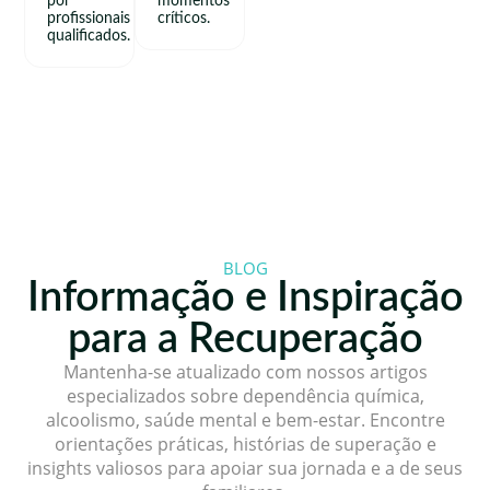
por
momentos
profissionais
críticos.
qualificados.
BLOG
Informação e Inspiração
para a Recuperação
Mantenha-se atualizado com nossos artigos
especializados sobre dependência química,
alcoolismo, saúde mental e bem-estar. Encontre
orientações práticas, histórias de superação e
insights valiosos para apoiar sua jornada e a de seus