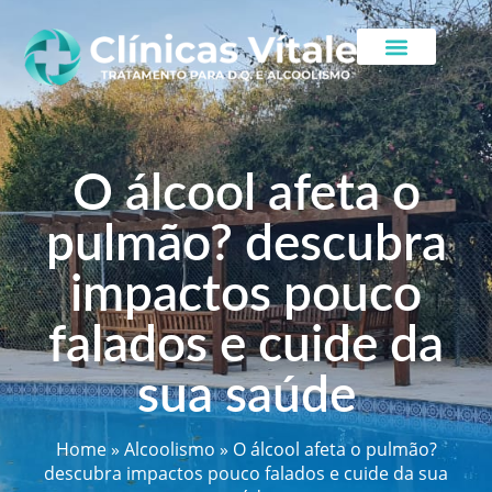
O álcool afeta o
pulmão? descubra
impactos pouco
falados e cuide da
sua saúde
Home
»
Alcoolismo
»
O álcool afeta o pulmão?
descubra impactos pouco falados e cuide da sua