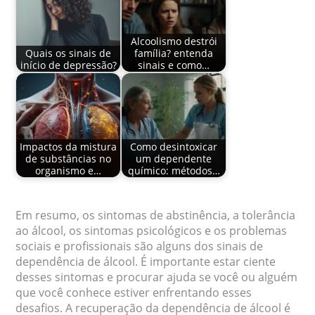
Alcoolismo destrói
Quais os sinais de
família? entenda
início de depressão?
sinais e como…
Impactos da mistura
Como desintoxicar
de substâncias no
um dependente
organismo e…
químico: métodos…
Em resumo, os sintomas de abstinência, a tolerância
ao álcool, os sintomas psicológicos e os problemas
sociais e profissionais são alguns dos sinais de
dependência de álcool. É importante estar ciente
desses sintomas e procurar ajuda se você ou alguém
que você conhece estiver enfrentando esses
desafios. A recuperação da dependência de álcool é