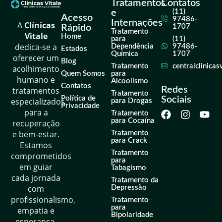
Tratamentos
Contatos
e
(11)
Acesso
97486-
Internações
A
Clínicas
Rápido
1707
Tratamento
Vitale
Home
para
(11)
dedica-se a
Dependência
97486-
Estados
Química
1707
oferecer um
Blog
Tratamento
centralclinica
acolhimento
Quem Somos
para
humano e
Alcoolismo
Contatos
Redes
tratamentos
Tratamento
Política de
Sociais
especializados
para Drogas
Privacidade
para a
Tratamento
para Cocaína
recuperação
e bem-estar.
Tratamento
para Crack
Estamos
Tratamento
comprometidos
para
em guiar
Tabagismo
cada jornada
Tratamento da
com
Depressão
profissionalismo,
Tratamento
para
empatia e
Bipolaridade
esperança,