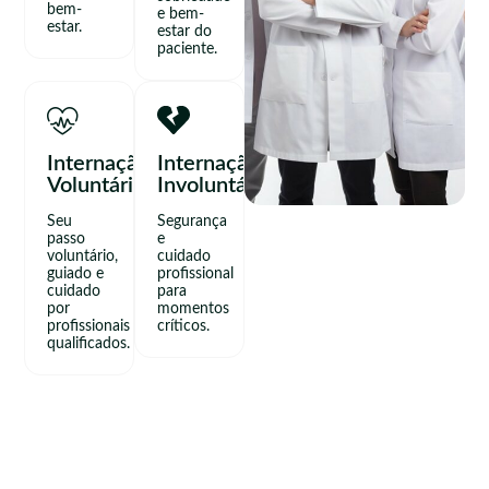
bem-
e bem-
estar.
estar do
paciente.
Internação
Internação
Voluntária
Involuntária
Seu
Segurança
passo
e
voluntário,
cuidado
guiado e
profissional
cuidado
para
por
momentos
profissionais
críticos.
qualificados.