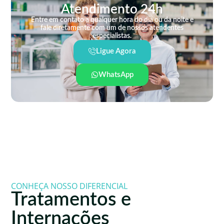
Atendimento 24h
Entre em contato a qualquer hora do dia ou da noite e
fale diretamente com um de nossos atendentes
especialistas.
Ligue Agora
WhatsApp
CONHEÇA NOSSO DIFERENCIAL
Tratamentos e
Internações