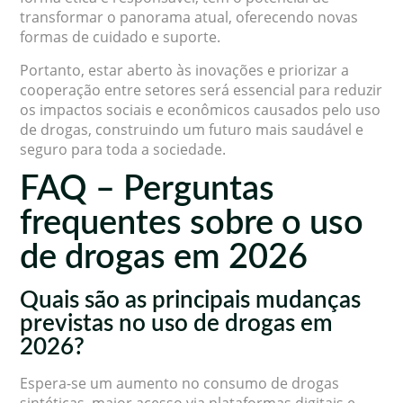
transformar o panorama atual, oferecendo novas
formas de cuidado e suporte.
Portanto, estar aberto às inovações e priorizar a
cooperação entre setores será essencial para reduzir
os impactos sociais e econômicos causados pelo uso
de drogas, construindo um futuro mais saudável e
seguro para toda a sociedade.
FAQ – Perguntas
frequentes sobre o uso
de drogas em 2026
Quais são as principais mudanças
previstas no uso de drogas em
2026?
Espera-se um aumento no consumo de drogas
sintéticas, maior acesso via plataformas digitais e