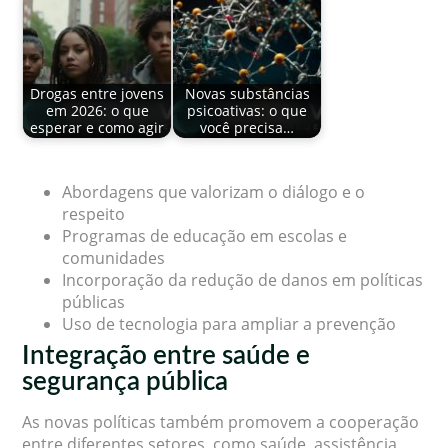
Drogas entre jovens
Novas substâncias
em 2026: o que
psicoativas: o que
esperar e como agir
você precisa…
Abordagens que valorizam o diálogo e o
respeito
Programas de educação em escolas e
comunidades
Incorporação da redução de danos em políticas
públicas
Uso de tecnologia para ampliar a prevenção
Integração entre saúde e
segurança pública
As novas políticas também promovem a cooperação
entre diferentes setores, como saúde, assistência