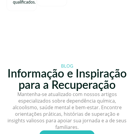
qualificados.
BLOG
Informação e Inspiração
para a Recuperação
Mantenha-se atualizado com nossos artigos
especializados sobre dependência química,
alcoolismo, saúde mental e bem-estar. Encontre
orientações práticas, histórias de superação e
insights valiosos para apoiar sua jornada e a de seus
familiares.