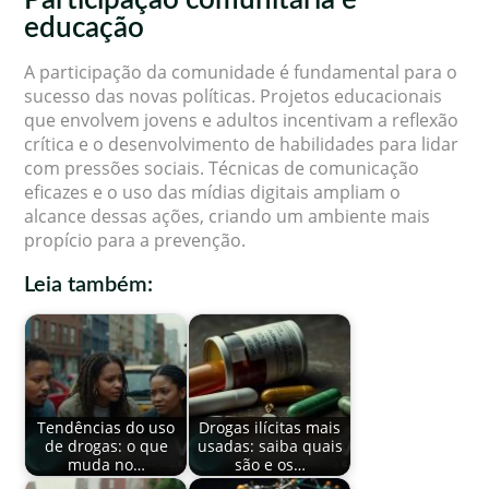
educação
A participação da comunidade é fundamental para o
sucesso das novas políticas. Projetos educacionais
que envolvem jovens e adultos incentivam a reflexão
crítica e o desenvolvimento de habilidades para lidar
com pressões sociais. Técnicas de comunicação
eficazes e o uso das mídias digitais ampliam o
alcance dessas ações, criando um ambiente mais
propício para a prevenção.
Leia também:
Tendências do uso
Drogas ilícitas mais
de drogas: o que
usadas: saiba quais
muda no…
são e os…