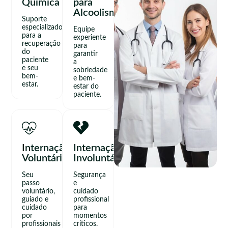
Química
para
Alcoolismo
Suporte
especializado
Equipe
para a
experiente
recuperação
para
do
garantir
paciente
a
e seu
sobriedade
bem-
e bem-
estar.
estar do
paciente.
Internação
Internação
Voluntária
Involuntária
Seu
Segurança
passo
e
voluntário,
cuidado
guiado e
profissional
cuidado
para
por
momentos
profissionais
críticos.