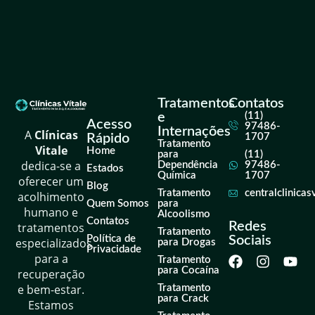
Tratamentos
Contatos
e
(11)
Acesso
97486-
Internações
A
Clínicas
Rápido
1707
Tratamento
Vitale
Home
para
(11)
dedica-se a
Dependência
97486-
Estados
Química
1707
oferecer um
Blog
Tratamento
centralclinica
acolhimento
Quem Somos
para
humano e
Alcoolismo
Contatos
Redes
tratamentos
Tratamento
Política de
Sociais
especializados
para Drogas
Privacidade
para a
Tratamento
para Cocaína
recuperação
e bem-estar.
Tratamento
para Crack
Estamos