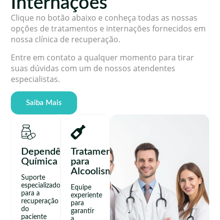
Internações
Clique no botão abaixo e conheça todas as nossas
opções de tratamentos e internações fornecidos em
nossa clínica de recuperação.
Entre em contato a qualquer momento para tirar
suas dúvidas com um de nossos atendentes
especialistas.
Saiba Mais
Dependência
Tratamento
Química
para
Alcoolismo
Suporte
especializado
Equipe
para a
experiente
recuperação
para
do
garantir
paciente
a