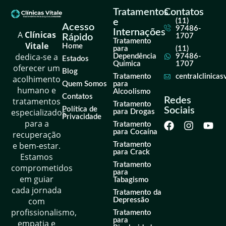
Tratamentos
Contatos
e
(11)
Acesso
97486-
Internações
A
Clínicas
Rápido
1707
Tratamento
Vitale
Home
para
(11)
dedica-se a
Dependência
97486-
Estados
Química
1707
oferecer um
Blog
Tratamento
centralclinica
acolhimento
Quem Somos
para
humano e
Alcoolismo
Contatos
Redes
tratamentos
Tratamento
Política de
Sociais
especializados
para Drogas
Privacidade
para a
Tratamento
para Cocaína
recuperação
e bem-estar.
Tratamento
para Crack
Estamos
Tratamento
comprometidos
para
em guiar
Tabagismo
cada jornada
Tratamento da
com
Depressão
profissionalismo,
Tratamento
para
empatia e