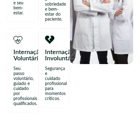
e seu
sobriedade
bem-
e bem-
estar.
estar do
paciente.
Internação
Internação
Voluntária
Involuntária
Seu
Segurança
passo
e
voluntário,
cuidado
guiado e
profissional
cuidado
para
por
momentos
profissionais
críticos.
qualificados.