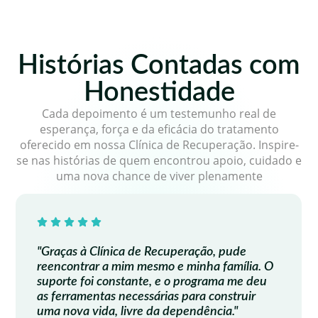
Histórias Contadas com
Honestidade
Cada depoimento é um testemunho real de
esperança, força e da eficácia do tratamento
oferecido em nossa Clínica de Recuperação. Inspire-
se nas histórias de quem encontrou apoio, cuidado e
uma nova chance de viver plenamente
a de Recuperação, pude
"Cada passo da minha 
m mesmo e minha família. O
de Recuperação foi de
ante, e o programa me deu
terapeutas são extre
cessárias para construir
dedicados, criando u
vre da dependência."
verdadeira transform