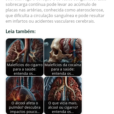
sobrecarga contínua pode levar ao acúmulo de
placas nas artérias, conhecida como aterosclerose,
que dificulta a circulação sanguínea e pode resultar
em infartos ou acidentes vasculares cerebrais.
Leia também:
Malefícios do cigarro
Malefícios da cocaína
para a saúde:
para a saúde:
entenda os…
entenda os…
O álcool afeta o
O que vicia mais,
pulmão? descubra
álcool ou cigarro?
impactos pouco…
entenda os…