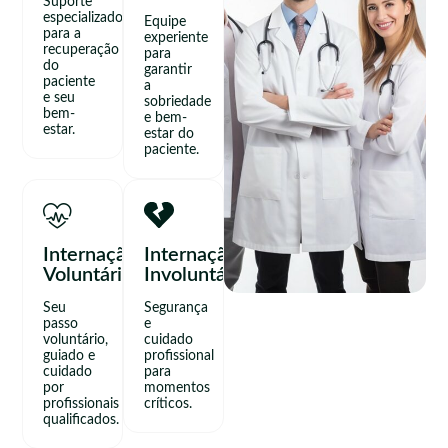
Suporte
especializado
Equipe
para a
experiente
recuperação
para
do
garantir
paciente
a
e seu
sobriedade
bem-
e bem-
estar.
estar do
paciente.
Internação
Internação
Voluntária
Involuntária
Seu
Segurança
passo
e
voluntário,
cuidado
guiado e
profissional
cuidado
para
por
momentos
profissionais
críticos.
qualificados.