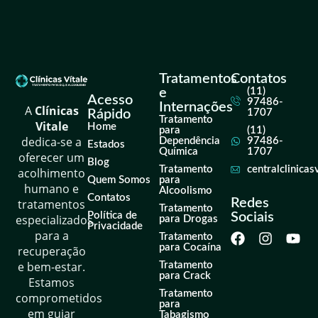
Tratamentos
Contatos
e
(11)
Acesso
97486-
Internações
A
Clínicas
Rápido
1707
Tratamento
Vitale
Home
para
(11)
dedica-se a
Dependência
97486-
Estados
Química
1707
oferecer um
Blog
Tratamento
centralclinica
acolhimento
Quem Somos
para
humano e
Alcoolismo
Contatos
Redes
tratamentos
Tratamento
Política de
Sociais
especializados
para Drogas
Privacidade
para a
Tratamento
para Cocaína
recuperação
e bem-estar.
Tratamento
para Crack
Estamos
Tratamento
comprometidos
para
em guiar
Tabagismo