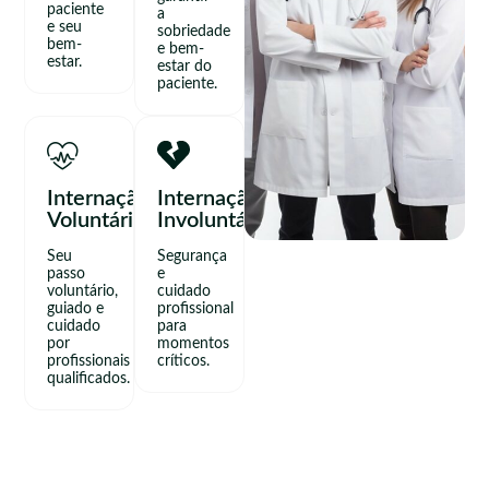
paciente
a
e seu
sobriedade
bem-
e bem-
estar.
estar do
paciente.
Internação
Internação
Voluntária
Involuntária
Seu
Segurança
passo
e
voluntário,
cuidado
guiado e
profissional
cuidado
para
por
momentos
profissionais
críticos.
qualificados.