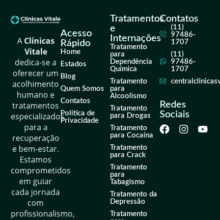
Tratamentos
Contatos
e
(11)
Acesso
97486-
Internações
A
Clínicas
Rápido
1707
Tratamento
Vitale
Home
para
(11)
dedica-se a
Dependência
97486-
Estados
Química
1707
oferecer um
Blog
Tratamento
centralclinica
acolhimento
Quem Somos
para
humano e
Alcoolismo
Contatos
Redes
tratamentos
Tratamento
Política de
Sociais
especializados
para Drogas
Privacidade
para a
Tratamento
para Cocaína
recuperação
e bem-estar.
Tratamento
para Crack
Estamos
Tratamento
comprometidos
para
em guiar
Tabagismo
cada jornada
Tratamento da
com
Depressão
profissionalismo,
Tratamento