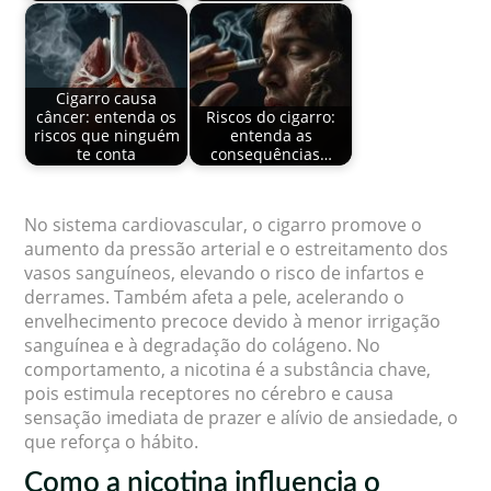
Cigarro causa
câncer: entenda os
Riscos do cigarro:
riscos que ninguém
entenda as
te conta
consequências…
No sistema cardiovascular, o cigarro promove o
aumento da pressão arterial e o estreitamento dos
vasos sanguíneos, elevando o risco de infartos e
derrames. Também afeta a pele, acelerando o
envelhecimento precoce devido à menor irrigação
sanguínea e à degradação do colágeno. No
comportamento, a nicotina é a substância chave,
pois estimula receptores no cérebro e causa
sensação imediata de prazer e alívio de ansiedade, o
que reforça o hábito.
Como a nicotina influencia o