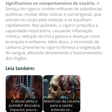
significativos no comportamento do usuário.
A
fumaça do cigarro contém milhares de substâncias
químicas, muitas delas tóxicas e cancerígenas, que
entram no corpo pela inalação e se espalham
rapidamente. Nos pulmões, o cigarro prejudica a
capacidade respiratória, causando inflamação
crônica, redução da troca gasosa e doenças como
bronquite e enfisema. Além disso, o monóxido de
carbono presente no cigarro diminui a oxigenação
do sangue, afetando diretamente o funcionamento
dos órgãos.
Leia também:
O álcool afeta o
Malefícios da cocaína
pulmão? descubra
para a saúde:
impactos pouco…
entenda os…