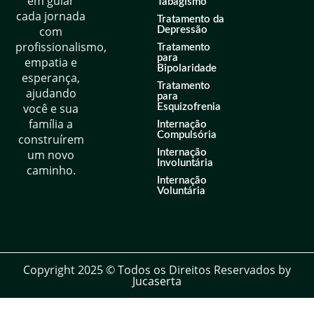
em guiar
Tabagismo
cada jornada
Tratamento da
com
Depressão
profissionalismo,
Tratamento
para
empatia e
Bipolaridade
esperança,
Tratamento
ajudando
para
você e sua
Esquizofrenia
família a
Internação
Compulsória
construírem
um novo
Internação
Involuntária
caminho.
Internação
Voluntária
Copyright 2025 © Todos os Direitos Reservados by
Jucaserta