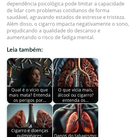
dependência psicológica pode limitar a capacidade
de lidar com problemas cotidianos de forma
saudável, agravando estados de estresse e tristeza.
Além disso, o cigarro impacta negativamente o sono,
prejudicando a qualidade do descanso e
aumentando o risco de fadiga mental.
Leia também:
Qual é o vício que
O que vicia mais,
mais mata? Entenda
álcool ou cigarro?
os perigos por…
entenda os…
Cigarro e doenças
pulmonares:
Danos do tabagismo: