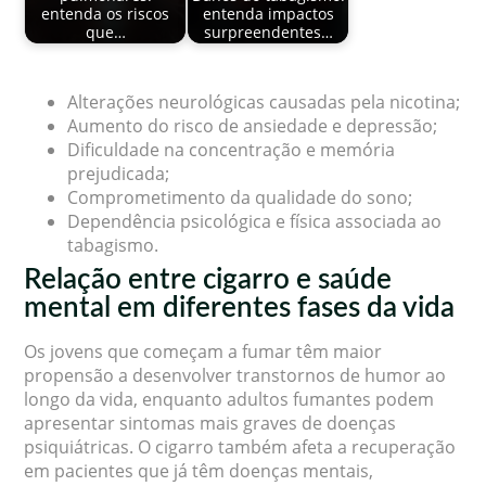
entenda os riscos
entenda impactos
que…
surpreendentes…
Alterações neurológicas causadas pela nicotina;
Aumento do risco de ansiedade e depressão;
Dificuldade na concentração e memória
prejudicada;
Comprometimento da qualidade do sono;
Dependência psicológica e física associada ao
tabagismo.
Relação entre cigarro e saúde
mental em diferentes fases da vida
Os jovens que começam a fumar têm maior
propensão a desenvolver transtornos de humor ao
longo da vida, enquanto adultos fumantes podem
apresentar sintomas mais graves de doenças
psiquiátricas. O cigarro também afeta a recuperação
em pacientes que já têm doenças mentais,