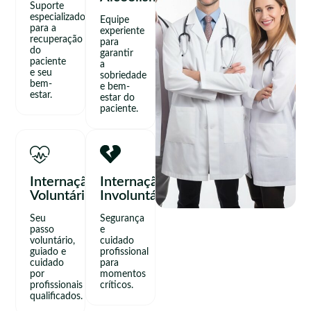
Suporte
especializado
Equipe
para a
experiente
recuperação
para
do
garantir
paciente
a
e seu
sobriedade
bem-
e bem-
estar.
estar do
paciente.
Internação
Internação
Voluntária
Involuntária
Seu
Segurança
passo
e
voluntário,
cuidado
guiado e
profissional
cuidado
para
por
momentos
profissionais
críticos.
qualificados.