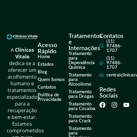
Tratamentos
Contatos
e
(11)
Acesso
97486-
Internações
A
Clínicas
Rápido
1707
Tratamento
Vitale
Home
para
(11)
dedica-se a
Dependência
97486-
Estados
Química
1707
oferecer um
Blog
Tratamento
centralclinica
acolhimento
Quem Somos
para
humano e
Alcoolismo
Contatos
Redes
tratamentos
Tratamento
Política de
Sociais
especializados
para Drogas
Privacidade
para a
Tratamento
para Cocaína
recuperação
e bem-estar.
Tratamento
para Crack
Estamos
Tratamento
comprometidos
para