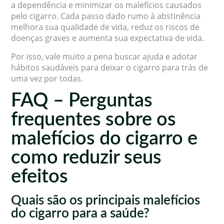
a dependência e minimizar os malefícios causados
pelo cigarro. Cada passo dado rumo à abstinência
melhora sua qualidade de vida, reduz os riscos de
doenças graves e aumenta sua expectativa de vida.
Por isso, vale muito a pena buscar ajuda e adotar
hábitos saudáveis para deixar o cigarro para trás de
uma vez por todas.
FAQ – Perguntas
frequentes sobre os
malefícios do cigarro e
como reduzir seus
efeitos
Quais são os principais malefícios
do cigarro para a saúde?